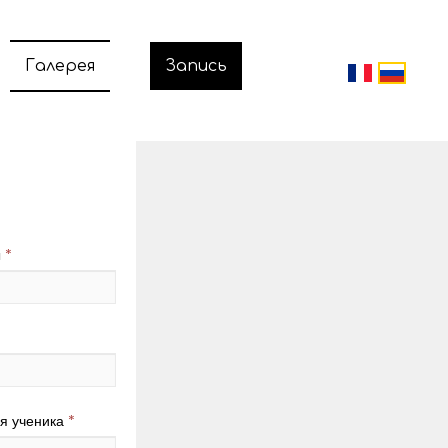
Галерея
Запись
ы
*
я ученика
*